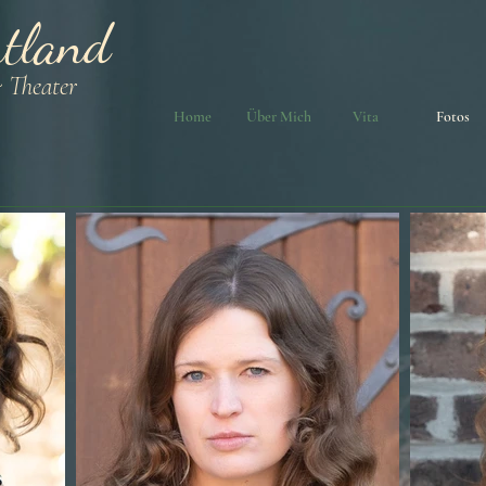
tland
& Theater
Home
Über Mich
Vita
Fotos