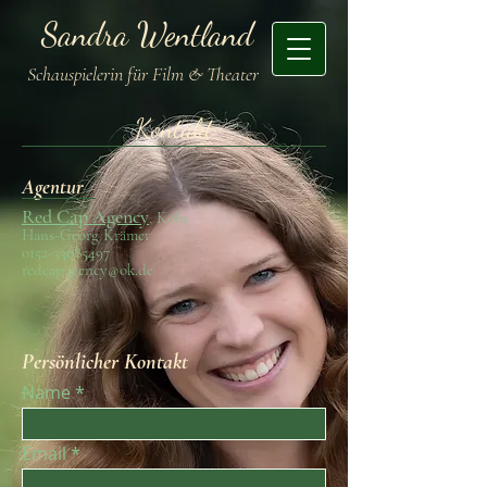
Sandra Wentland
Schauspielerin für Film & Theater
Kontakt
Agentur
Red Cap Agency
,
Köln
Hans-Georg Krämer
0152-33685497
redcapagency@ok.de
Persönlicher Kontakt
Name
Email